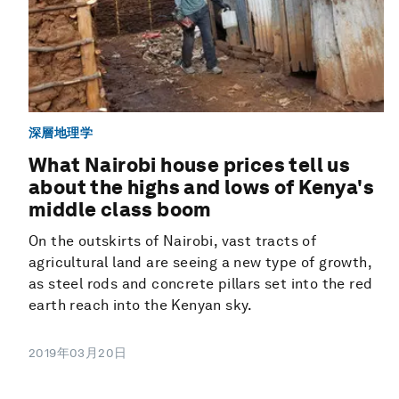
深層地理学
What Nairobi house prices tell us
about the highs and lows of Kenya's
middle class boom
On the outskirts of Nairobi, vast tracts of
agricultural land are seeing a new type of growth,
as steel rods and concrete pillars set into the red
earth reach into the Kenyan sky.
2019年03月20日