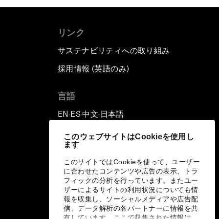
リンク
サステナビリティへの取り組み
採用情報 (英語のみ)
て
言語
EN
ES
中文
日本語
▪
▪
▪
このウェブサイトはCookieを使用し
ます
このサイトではCookieを使って、ユーザー
に合わせたコンテンツや広告の表示、トラ
フィックの分析を行っています。またユー
ザーによるサイトの利用状況についても情
報を収集し、ソーシャルメディアや広告配
信、データ解析の各パートナーに情報を共
有しています。ここで収集された情報は、