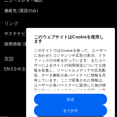
ニュースレター購読
連絡先 (英語のみ)
リンク
サステナビリティへの取り組み
このウェブサイトはCookieを使用し
ます
採用情報 (英語のみ)
このサイトではCookieを使って、ユーザー
に合わせたコンテンツや広告の表示、トラ
言語
フィックの分析を行っています。またユー
ザーによるサイトの利用状況についても情
EN
ES
中文
日本語
▪
▪
▪
報を収集し、ソーシャルメディアや広告配
信、データ解析の各パートナーに情報を共
有しています。ここで収集された情報は、
ユーザーが各パートナーに提供した他の情
報や各パートナーのサービスを使用した際
に収集された情報と組み合わされ、各パー
拒否
トナーによって使用されることがありま
プライバシーポリシーと利用規約
す。
全て許可
サイトマップ