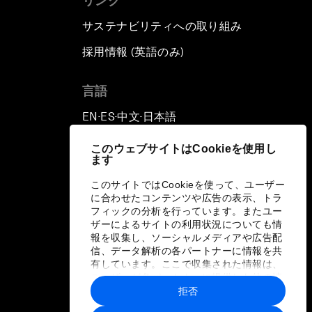
リンク
サステナビリティへの取り組み
採用情報 (英語のみ)
て
言語
EN
ES
中文
日本語
▪
▪
▪
このウェブサイトはCookieを使用し
ます
このサイトではCookieを使って、ユーザー
に合わせたコンテンツや広告の表示、トラ
フィックの分析を行っています。またユー
ザーによるサイトの利用状況についても情
報を収集し、ソーシャルメディアや広告配
信、データ解析の各パートナーに情報を共
有しています。ここで収集された情報は、
ユーザーが各パートナーに提供した他の情
報や各パートナーのサービスを使用した際
拒否
に収集された情報と組み合わされ、各パー