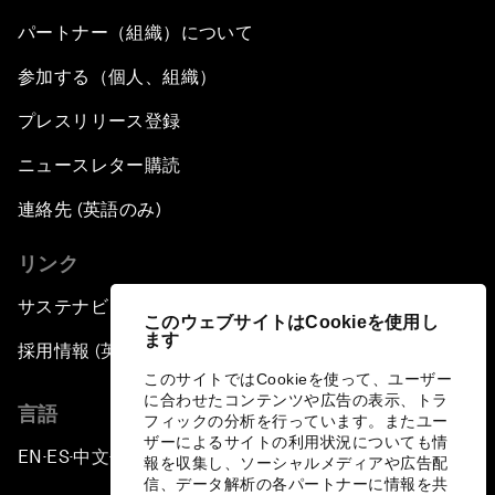
パートナー（組織）について
参加する（個人、組織）
プレスリリース登録
ニュースレター購読
連絡先 (英語のみ)
リンク
サステナビリティへの取り組み
このウェブサイトはCookieを使用し
ます
採用情報 (英語のみ)
このサイトではCookieを使って、ユーザー
に合わせたコンテンツや広告の表示、トラ
言語
フィックの分析を行っています。またユー
ザーによるサイトの利用状況についても情
EN
ES
中文
日本語
▪
▪
▪
報を収集し、ソーシャルメディアや広告配
信、データ解析の各パートナーに情報を共