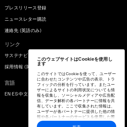
プレスリリース登録
ニュースレター購読
連絡先 (英語のみ)
リンク
サステナビリティへの取り組み
このウェブサイトはCookieを使用し
ます
採用情報 (英語のみ)
このサイトではCookieを使って、ユーザー
に合わせたコンテンツや広告の表示、トラ
言語
フィックの分析を行っています。またユー
ザーによるサイトの利用状況についても情
EN
ES
中文
日本語
▪
▪
▪
報を収集し、ソーシャルメディアや広告配
信、データ解析の各パートナーに情報を共
有しています。ここで収集された情報は、
ユーザーが各パートナーに提供した他の情
報や各パートナーのサービスを使用した際
に収集された情報と組み合わされ、各パー
拒否