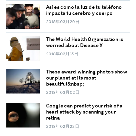
Así es como la luz de tu teléfono
impacta tu cerebro y cuerpo
2018年03月20日
The World Health Organization is
worried about Disease X
2018年03月15日
These award-winning photos show
our planet at its most
beautiful&nbsp;
2018年03月02日
Google can predict your risk of a
heart attack by scanning your
retina
2018年02月22日