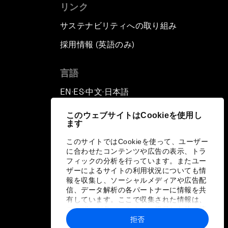
リンク
サステナビリティへの取り組み
採用情報 (英語のみ)
て
言語
EN
ES
中文
日本語
▪
▪
▪
このウェブサイトはCookieを使用し
ます
このサイトではCookieを使って、ユーザー
に合わせたコンテンツや広告の表示、トラ
フィックの分析を行っています。またユー
ザーによるサイトの利用状況についても情
報を収集し、ソーシャルメディアや広告配
信、データ解析の各パートナーに情報を共
有しています。ここで収集された情報は、
ユーザーが各パートナーに提供した他の情
報や各パートナーのサービスを使用した際
拒否