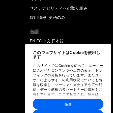
サステナビリティへの取り組み
採用情報 (英語のみ)
て
言語
EN
ES
中文
日本語
▪
▪
▪
このウェブサイトはCookieを使用し
ます
このサイトではCookieを使って、ユーザー
に合わせたコンテンツや広告の表示、トラ
フィックの分析を行っています。またユー
ザーによるサイトの利用状況についても情
報を収集し、ソーシャルメディアや広告配
信、データ解析の各パートナーに情報を共
有しています。ここで収集された情報は、
ユーザーが各パートナーに提供した他の情
報や各パートナーのサービスを使用した際
拒否
に収集された情報と組み合わされ、各パー