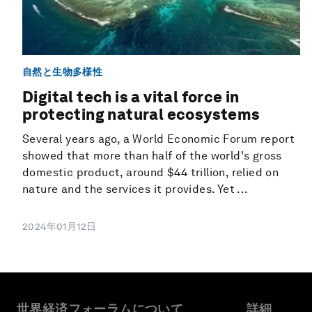
自然と生物多様性
Digital tech is a vital force in
protecting natural ecosystems
Several years ago, a World Economic Forum report
showed that more than half of the world's gross
domestic product, around $44 trillion, relied on
nature and the services it provides. Yet ...
2024年01月12日
世界経済フォーラムについて
詳細