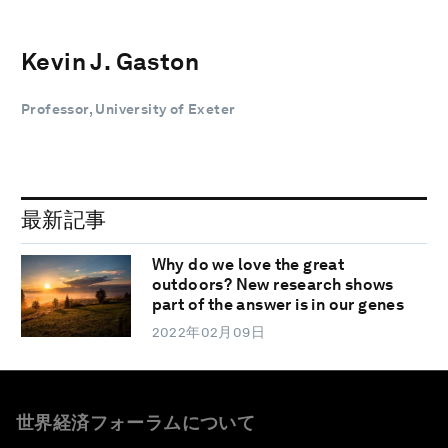
Kevin J. Gaston
Professor, University of Exeter
最新記事
Why do we love the great
outdoors? New research shows
part of the answer is in our genes
2022年02月09日
世界経済フォーラムについて