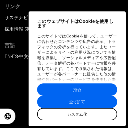
リンク
サステナビリティへの取り組み
このウェブサイトはCookieを使用し
ます
採用情報 (英語のみ)
このサイトではCookieを使って、ユーザー
に合わせたコンテンツや広告の表示、トラ
言語
フィックの分析を行っています。またユー
ザーによるサイトの利用状況についても情
EN
ES
中文
日本語
▪
▪
▪
報を収集し、ソーシャルメディアや広告配
信、データ解析の各パートナーに情報を共
有しています。ここで収集された情報は、
ユーザーが各パートナーに提供した他の情
報や各パートナーのサービスを使用した際
に収集された情報と組み合わされ、各パー
拒否
トナーによって使用されることがありま
プライバシーポリシーと利用規約
す。
全て許可
サイトマップ
カスタム化
©
2026
世界経済フォーラム
EN
ES
中文
日本語