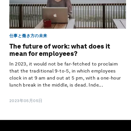
仕事と働き方の未来
The future of work: what does it
mean for employees?
In 2023, it would not be far-fetched to proclaim
that the traditional 9-to-5, in which employees
clock in at 9 am and out at 5 pm, with a one-hour
lunch break in the middle, is dead. Inde...
2023年05月05日