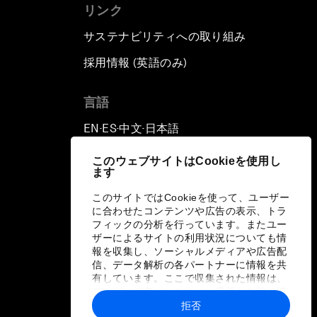
リンク
サステナビリティへの取り組み
採用情報 (英語のみ)
て
言語
EN
ES
中文
日本語
▪
▪
▪
このウェブサイトはCookieを使用し
ます
このサイトではCookieを使って、ユーザー
に合わせたコンテンツや広告の表示、トラ
フィックの分析を行っています。またユー
ザーによるサイトの利用状況についても情
報を収集し、ソーシャルメディアや広告配
信、データ解析の各パートナーに情報を共
有しています。ここで収集された情報は、
ユーザーが各パートナーに提供した他の情
報や各パートナーのサービスを使用した際
拒否