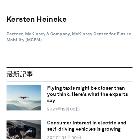
Kersten Heineke
Partner, McKinsey & Company, McKinsey Center for Future
Mobility (MCFM)
最新記事
Flying taxis might be closer than
you think. Here's what the experts
say
2021年12月02日
Consumer interest in electric and
self-driving vehicles is growing
2021年03月09日