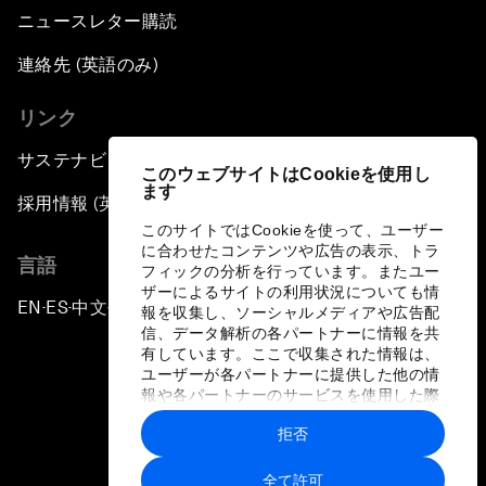
ニュースレター購読
連絡先 (英語のみ)
リンク
サステナビリティへの取り組み
このウェブサイトはCookieを使用し
ます
採用情報 (英語のみ)
このサイトではCookieを使って、ユーザー
に合わせたコンテンツや広告の表示、トラ
言語
フィックの分析を行っています。またユー
ザーによるサイトの利用状況についても情
EN
ES
中文
日本語
▪
▪
▪
報を収集し、ソーシャルメディアや広告配
信、データ解析の各パートナーに情報を共
有しています。ここで収集された情報は、
ユーザーが各パートナーに提供した他の情
報や各パートナーのサービスを使用した際
に収集された情報と組み合わされ、各パー
拒否
トナーによって使用されることがありま
プライバシーポリシーと利用規約
す。
全て許可