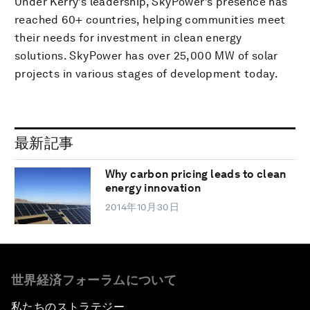
Under Kerry’s leadership, SkyPower’s presence has
reached 60+ countries, helping communities meet
their needs for investment in clean energy
solutions. SkyPower has over 25,000 MW of solar
projects in various stages of development today.
最新記事
Why carbon pricing leads to clean
energy innovation
2014年10月30日
世界経済フォーラムについて
私たちのストラテジー