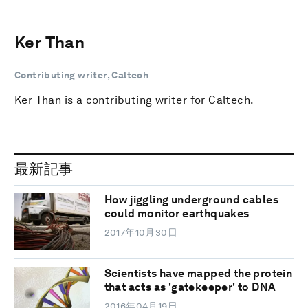
Ker Than
Contributing writer, Caltech
Ker Than is a contributing writer for Caltech.
最新記事
How jiggling underground cables
could monitor earthquakes
2017年10月30日
Scientists have mapped the protein
that acts as 'gatekeeper' to DNA
2016年04月19日