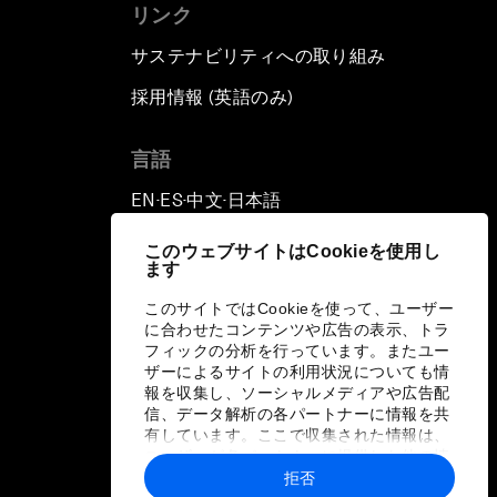
リンク
サステナビリティへの取り組み
採用情報 (英語のみ)
て
言語
EN
ES
中文
日本語
▪
▪
▪
このウェブサイトはCookieを使用し
ます
このサイトではCookieを使って、ユーザー
に合わせたコンテンツや広告の表示、トラ
フィックの分析を行っています。またユー
ザーによるサイトの利用状況についても情
報を収集し、ソーシャルメディアや広告配
信、データ解析の各パートナーに情報を共
有しています。ここで収集された情報は、
ユーザーが各パートナーに提供した他の情
報や各パートナーのサービスを使用した際
拒否