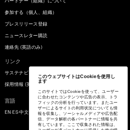
パートナー（組織）について
参加する（個人、組織）
プレスリリース登録
ニュースレター購読
連絡先 (英語のみ)
リンク
サステナビリティへの取り組み
このウェブサイトはCookieを使用し
ます
採用情報 (英語のみ)
このサイトではCookieを使って、ユーザー
に合わせたコンテンツや広告の表示、トラ
言語
フィックの分析を行っています。またユー
ザーによるサイトの利用状況についても情
EN
ES
中文
日本語
▪
▪
▪
報を収集し、ソーシャルメディアや広告配
信、データ解析の各パートナーに情報を共
有しています。ここで収集された情報は、