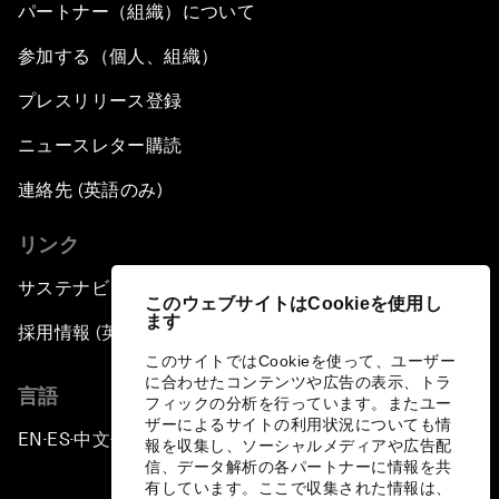
パートナー（組織）について
参加する（個人、組織）
プレスリリース登録
ニュースレター購読
連絡先 (英語のみ)
リンク
サステナビリティへの取り組み
このウェブサイトはCookieを使用し
ます
採用情報 (英語のみ)
このサイトではCookieを使って、ユーザー
に合わせたコンテンツや広告の表示、トラ
言語
フィックの分析を行っています。またユー
ザーによるサイトの利用状況についても情
EN
ES
中文
日本語
▪
▪
▪
報を収集し、ソーシャルメディアや広告配
信、データ解析の各パートナーに情報を共
有しています。ここで収集された情報は、