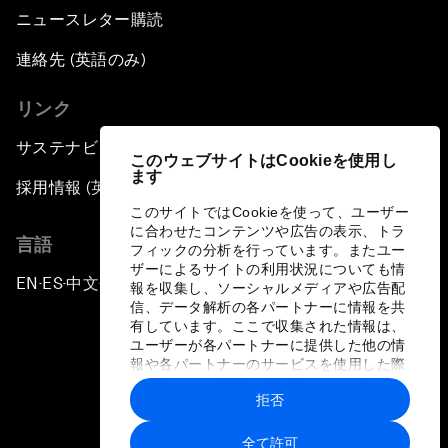
ニュースレター購読
連絡先 (英語のみ)
リンク
サステナビリティへの取り組み
このウェブサイトはCookieを使用し
ます
採用情報 (英語のみ)
このサイトではCookieを使って、ユーザー
に合わせたコンテンツや広告の表示、トラ
言語
フィックの分析を行っています。またユー
ザーによるサイトの利用状況についても情
EN
ES
中文
日本語
▪
▪
▪
報を収集し、ソーシャルメディアや広告配
信、データ解析の各パートナーに情報を共
有しています。ここで収集された情報は、
ユーザーが各パートナーに提供した他の情
報や各パートナーのサービスを使用した際
に収集された情報と組み合わされ、各パー
拒否
トナーによって使用されることがありま
プライバシーポリシーと利用規約
す。
全て許可