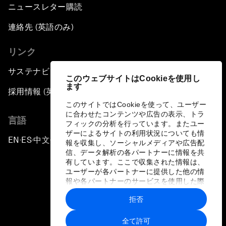
ニュースレター購読
連絡先 (英語のみ)
リンク
サステナビリティへの取り組み
このウェブサイトはCookieを使用し
ます
採用情報 (英語のみ)
このサイトではCookieを使って、ユーザー
に合わせたコンテンツや広告の表示、トラ
言語
フィックの分析を行っています。またユー
ザーによるサイトの利用状況についても情
EN
ES
中文
日本語
▪
▪
▪
報を収集し、ソーシャルメディアや広告配
信、データ解析の各パートナーに情報を共
有しています。ここで収集された情報は、
ユーザーが各パートナーに提供した他の情
報や各パートナーのサービスを使用した際
に収集された情報と組み合わされ、各パー
拒否
トナーによって使用されることがありま
プライバシーポリシーと利用規約
す。
全て許可