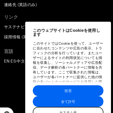
連絡先 (英語のみ)
リンク
サステナビリティへの取り組み
このウェブサイトはCookieを使用し
ます
採用情報 (英語のみ)
このサイトではCookieを使って、ユーザー
に合わせたコンテンツや広告の表示、トラ
言語
フィックの分析を行っています。またユー
ザーによるサイトの利用状況についても情
EN
ES
中文
日本語
▪
▪
▪
報を収集し、ソーシャルメディアや広告配
信、データ解析の各パートナーに情報を共
有しています。ここで収集された情報は、
ユーザーが各パートナーに提供した他の情
報や各パートナーのサービスを使用した際
に収集された情報と組み合わされ、各パー
拒否
トナーによって使用されることがありま
プライバシーポリシーと利用規約
す。
全て許可
サイトマップ
カスタム化