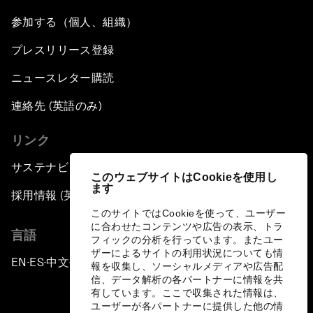
参加する（個人、組織）
プレスリリース登録
ニュースレター購読
連絡先 (英語のみ)
リンク
サステナビリティへの取り組み
このウェブサイトはCookieを使用し
ます
採用情報 (英語のみ)
このサイトではCookieを使って、ユーザー
に合わせたコンテンツや広告の表示、トラ
言語
フィックの分析を行っています。またユー
ザーによるサイトの利用状況についても情
EN
ES
中文
日本語
▪
▪
▪
報を収集し、ソーシャルメディアや広告配
信、データ解析の各パートナーに情報を共
有しています。ここで収集された情報は、
ユーザーが各パートナーに提供した他の情