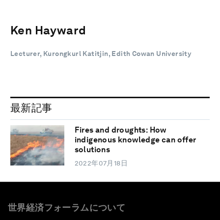
Ken Hayward
Lecturer, Kurongkurl Katitjin, Edith Cowan University
最新記事
Fires and droughts: How
indigenous knowledge can offer
solutions
2022年07月18日
世界経済フォーラムについて