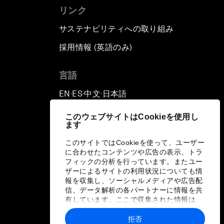
リンク
サステナビリティへの取り組み
採用情報 (英語のみ)
て
言語
EN
ES
中文
日本語
▪
▪
▪
このウェブサイトはCookieを使用し
ます
このサイトではCookieを使って、ユーザー
に合わせたコンテンツや広告の表示、トラ
フィックの分析を行っています。またユー
ザーによるサイトの利用状況についても情
報を収集し、ソーシャルメディアや広告配
信、データ解析の各パートナーに情報を共
有しています。ここで収集された情報は、
ユーザーが各パートナーに提供した他の情
報や各パートナーのサービスを使用した際
拒否