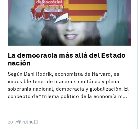
La democracia más allá del Estado
nación
Según Dani Rodrik, economista de Harvard, es
imposible tener de manera simultánea y plena
soberanía nacional, democracia y globalización. El
concepto de “trilema político de la economía m...
2017年11月16日