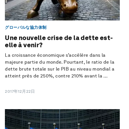
グローバルな協力体制
Une nouvelle crise de la dette est-
elle à venir?
La croissance économique s’accélère dans la
majeure partie du monde. Pourtant, le ratio de la
dette brute totale sur le PIB au niveau mondial a
atteint près de 250%, contre 210% avant la ...
2017年12月22日