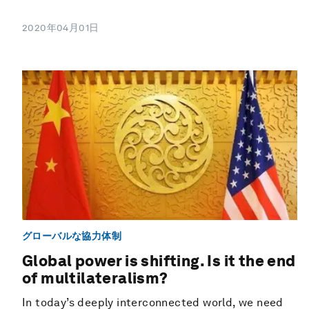
2020年04月01日
グローバルな協力体制
Global power is shifting. Is it the end
of multilateralism?
In today’s deeply interconnected world, we need