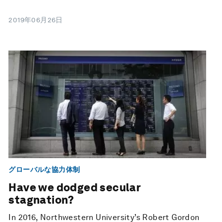
2019年06月26日
グローバルな協力体制
Have we dodged secular
stagnation?
In 2016, Northwestern University’s Robert Gordon