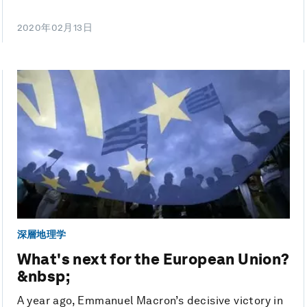
2020年02月13日
深層地理学
What's next for the European Union?
&nbsp;
A year ago, Emmanuel Macron’s decisive victory in