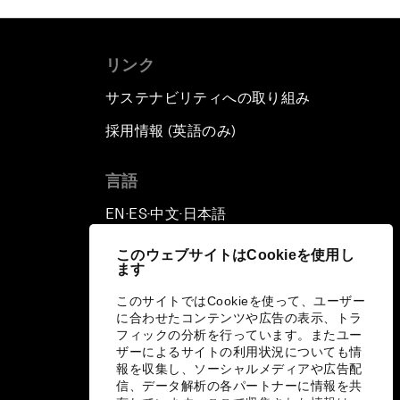
リンク
サステナビリティへの取り組み
採用情報 (英語のみ)
て
言語
EN
ES
中文
日本語
▪
▪
▪
このウェブサイトはCookieを使用し
ます
このサイトではCookieを使って、ユーザー
に合わせたコンテンツや広告の表示、トラ
フィックの分析を行っています。またユー
ザーによるサイトの利用状況についても情
報を収集し、ソーシャルメディアや広告配
信、データ解析の各パートナーに情報を共