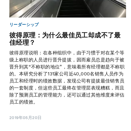
リーダーシップ
彼得原理：为什么最佳员工却成不了最
佳经理？
彼得原理说明：在各种组织中，由于习惯于对在某个等
级上称职的人员进行晋升提拔，因而雇员总是趋向于被
晋升到其“不称职的地位”，意味着所有经理都是不称职
的。本研究分析了131家公司近40,000名销售人员作为
员工和经理时的绩效数据，发现公司有提拔最佳销售员
的一套制度，但这些员工最终在管理层表现糟糕，而且
除了预测员工的管理能力，还可以通过其他维度来评估
员工的绩效。
2019年05月20日