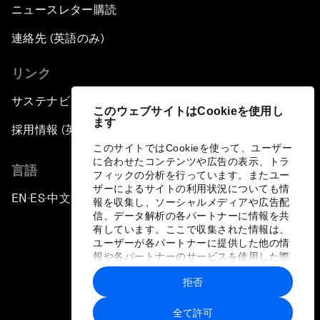
ニュースレター購読
連絡先 (英語のみ)
リンク
サステナビリティへの取り組み
このウェブサイトはCookieを使用し
ます
採用情報 (英語のみ)
このサイトではCookieを使って、ユーザー
に合わせたコンテンツや広告の表示、トラ
言語
フィックの分析を行っています。またユー
ザーによるサイトの利用状況についても情
EN
ES
中文
日本語
▪
▪
▪
報を収集し、ソーシャルメディアや広告配
信、データ解析の各パートナーに情報を共
有しています。ここで収集された情報は、
ユーザーが各パートナーに提供した他の情
報や各パートナーのサービスを使用した際
に収集された情報と組み合わされ、各パー
拒否
トナーによって使用されることがありま
プライバシーポリシーと利用規約
す。
全て許可