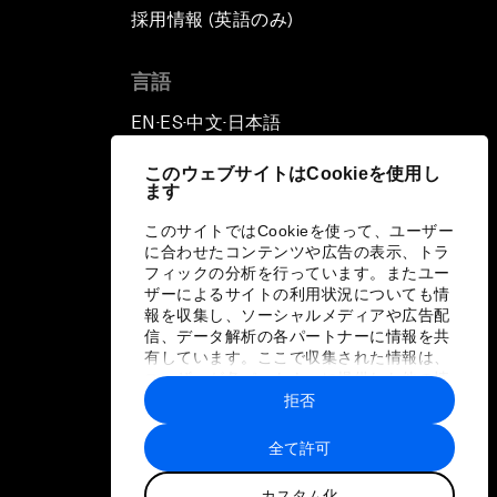
採用情報 (英語のみ)
て
言語
EN
ES
中文
日本語
▪
▪
▪
このウェブサイトはCookieを使用し
ます
このサイトではCookieを使って、ユーザー
に合わせたコンテンツや広告の表示、トラ
フィックの分析を行っています。またユー
ザーによるサイトの利用状況についても情
報を収集し、ソーシャルメディアや広告配
信、データ解析の各パートナーに情報を共
有しています。ここで収集された情報は、
ユーザーが各パートナーに提供した他の情
報や各パートナーのサービスを使用した際
拒否
に収集された情報と組み合わされ、各パー
トナーによって使用されることがありま
全て許可
す。
カスタム化