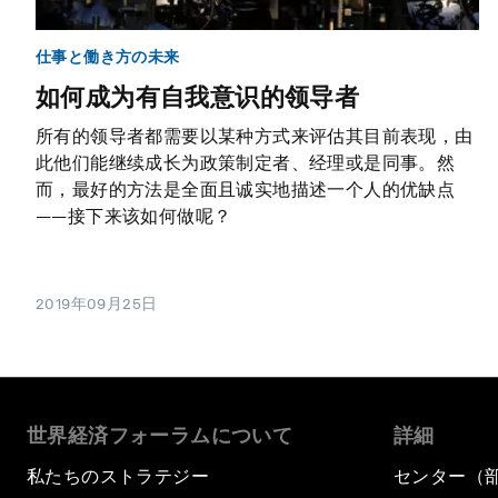
仕事と働き方の未来
如何成为有自我意识的领导者
所有的领导者都需要以某种方式来评估其目前表现，由
此他们能继续成长为政策制定者、经理或是同事。然
而，最好的方法是全面且诚实地描述一个人的优缺点
——接下来该如何做呢？
2019年09月25日
世界経済フォーラムについて
詳細
私たちのストラテジー
センター（