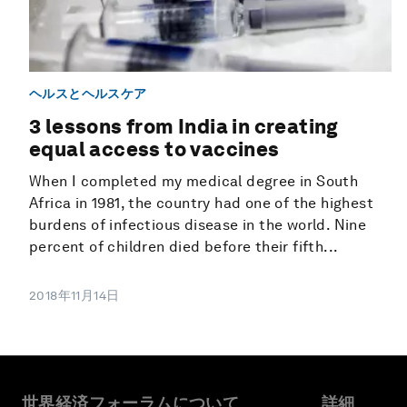
ヘルスとヘルスケア
3 lessons from India in creating
equal access to vaccines
When I completed my medical degree in South
Africa in 1981, the country had one of the highest
burdens of infectious disease in the world. Nine
percent of children died before their fifth...
2018年11月14日
世界経済フォーラムについて
詳細