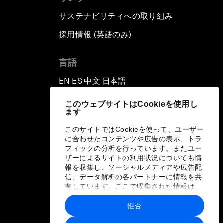
サステナビリティへの取り組み
採用情報 (英語のみ)
て
言語
EN
ES
中文
日本語
▪
▪
▪
このウェブサイトはCookieを使用し
ます
このサイトではCookieを使って、ユーザー
に合わせたコンテンツや広告の表示、トラ
フィックの分析を行っています。またユー
ザーによるサイトの利用状況についても情
報を収集し、ソーシャルメディアや広告配
信、データ解析の各パートナーに情報を共
有しています。ここで収集された情報は、
ユーザーが各パートナーに提供した他の情
報や各パートナーのサービスを使用した際
拒否
に収集された情報と組み合わされ、各パー