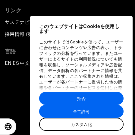
リンク
サステナビリティへの取り組み
このウェブサイトはCookieを使用し
ます
採用情報 (英語のみ)
このサイトではCookieを使って、ユーザー
に合わせたコンテンツや広告の表示、トラ
言語
フィックの分析を行っています。またユー
ザーによるサイトの利用状況についても情
EN
ES
中文
日本語
▪
▪
▪
報を収集し、ソーシャルメディアや広告配
信、データ解析の各パートナーに情報を共
有しています。ここで収集された情報は、
ユーザーが各パートナーに提供した他の情
報や各パートナーのサービスを使用した際
に収集された情報と組み合わされ、各パー
拒否
トナーによって使用されることがありま
プライバシーポリシーと利用規約
す。
全て許可
サイトマップ
カスタム化
©
2026
世界経済フォーラム
EN
ES
中文
日本語