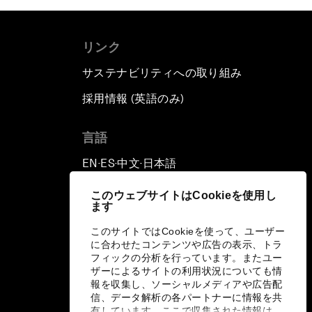
リンク
サステナビリティへの取り組み
採用情報 (英語のみ)
て
言語
EN
ES
中文
日本語
▪
▪
▪
このウェブサイトはCookieを使用し
ます
このサイトではCookieを使って、ユーザー
に合わせたコンテンツや広告の表示、トラ
フィックの分析を行っています。またユー
ザーによるサイトの利用状況についても情
報を収集し、ソーシャルメディアや広告配
信、データ解析の各パートナーに情報を共
有しています。ここで収集された情報は、