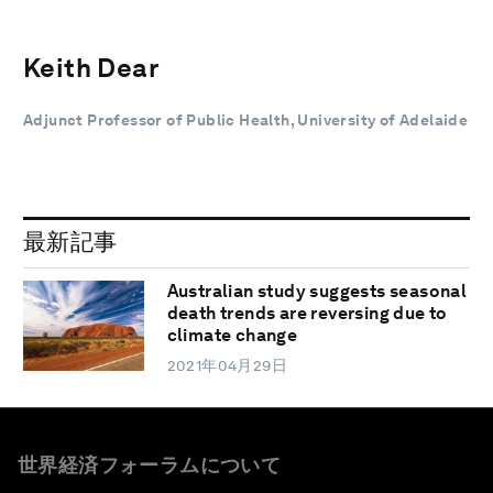
Keith Dear
Adjunct Professor of Public Health, University of Adelaide
最新記事
Australian study suggests seasonal
death trends are reversing due to
climate change
2021年04月29日
世界経済フォーラムについて