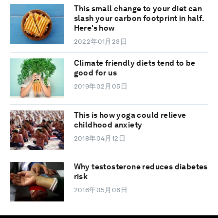
This small change to your diet can
slash your carbon footprint in half.
Here's how
2022年01月23日
Climate friendly diets tend to be
good for us
2019年02月05日
This is how yoga could relieve
childhood anxiety
2018年04月12日
Why testosterone reduces diabetes
risk
2016年05月06日