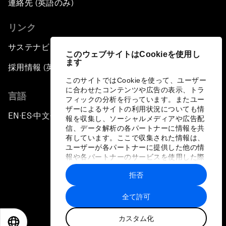
連絡先 (英語のみ)
リンク
サステナビリティへの取り組み
このウェブサイトはCookieを使用し
ます
採用情報 (英語のみ)
このサイトではCookieを使って、ユーザー
に合わせたコンテンツや広告の表示、トラ
言語
フィックの分析を行っています。またユー
ザーによるサイトの利用状況についても情
EN
ES
中文
日本語
▪
▪
▪
報を収集し、ソーシャルメディアや広告配
信、データ解析の各パートナーに情報を共
有しています。ここで収集された情報は、
ユーザーが各パートナーに提供した他の情
報や各パートナーのサービスを使用した際
に収集された情報と組み合わされ、各パー
拒否
トナーによって使用されることがありま
プライバシーポリシーと利用規約
す。
全て許可
サイトマップ
カスタム化
©
2026
世界経済フォーラム
EN
ES
中文
日本語