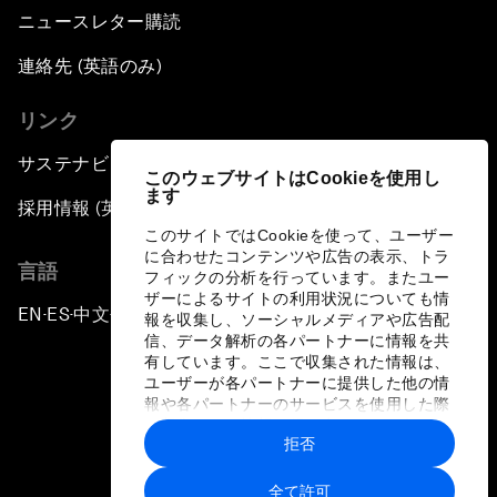
ニュースレター購読
連絡先 (英語のみ)
リンク
サステナビリティへの取り組み
このウェブサイトはCookieを使用し
ます
採用情報 (英語のみ)
このサイトではCookieを使って、ユーザー
に合わせたコンテンツや広告の表示、トラ
言語
フィックの分析を行っています。またユー
ザーによるサイトの利用状況についても情
EN
ES
中文
日本語
▪
▪
▪
報を収集し、ソーシャルメディアや広告配
信、データ解析の各パートナーに情報を共
有しています。ここで収集された情報は、
ユーザーが各パートナーに提供した他の情
報や各パートナーのサービスを使用した際
に収集された情報と組み合わされ、各パー
拒否
トナーによって使用されることがありま
プライバシーポリシーと利用規約
す。
全て許可