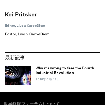
Kei Pritsker
Editor, Live x CarpeDiem
Editor, Live x CarpeDiem
最新記事
Why it's wrong to fear the Fourth
Industrial Revolution
2016年01月13日
世界経済フォーラムについて