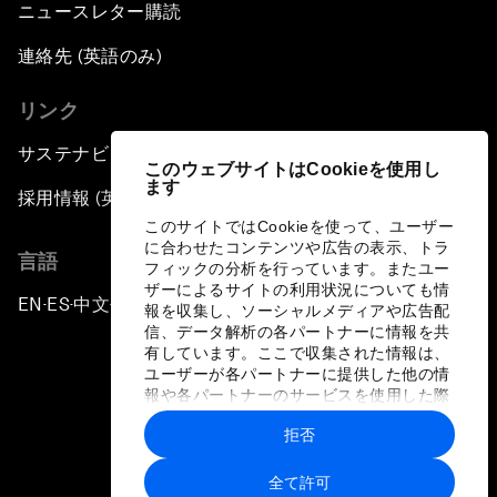
ニュースレター購読
連絡先 (英語のみ)
リンク
サステナビリティへの取り組み
このウェブサイトはCookieを使用し
ます
採用情報 (英語のみ)
このサイトではCookieを使って、ユーザー
に合わせたコンテンツや広告の表示、トラ
言語
フィックの分析を行っています。またユー
ザーによるサイトの利用状況についても情
EN
ES
中文
日本語
▪
▪
▪
報を収集し、ソーシャルメディアや広告配
信、データ解析の各パートナーに情報を共
有しています。ここで収集された情報は、
ユーザーが各パートナーに提供した他の情
報や各パートナーのサービスを使用した際
に収集された情報と組み合わされ、各パー
拒否
トナーによって使用されることがありま
プライバシーポリシーと利用規約
す。
全て許可
サイトマップ