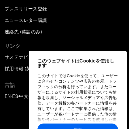
プレスリリース登録
ニュースレター購読
連絡先 (英語のみ)
リンク
サステナビリティへの取り組み
このウェブサイトはCookieを使用し
ます
採用情報 (英語のみ)
このサイトではCookieを使って、ユーザー
に合わせたコンテンツや広告の表示、トラ
言語
フィックの分析を行っています。またユー
ザーによるサイトの利用状況についても情
EN
ES
中文
日本語
▪
▪
▪
報を収集し、ソーシャルメディアや広告配
信、データ解析の各パートナーに情報を共
有しています。ここで収集された情報は、
ユーザーが各パートナーに提供した他の情
報や各パートナーのサービスを使用した際
に収集された情報と組み合わされ、各パー