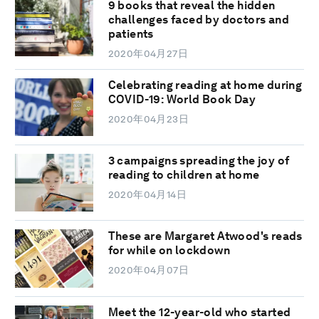
9 books that reveal the hidden
challenges faced by doctors and
patients
2020年04月27日
Celebrating reading at home during
COVID-19: World Book Day
2020年04月23日
3 campaigns spreading the joy of
reading to children at home
2020年04月14日
These are Margaret Atwood's reads
for while on lockdown
2020年04月07日
Meet the 12-year-old who started