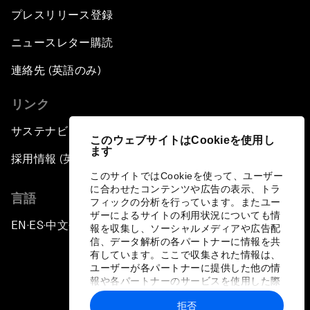
プレスリリース登録
ニュースレター購読
連絡先 (英語のみ)
リンク
サステナビリティへの取り組み
このウェブサイトはCookieを使用し
ます
採用情報 (英語のみ)
このサイトではCookieを使って、ユーザー
に合わせたコンテンツや広告の表示、トラ
言語
フィックの分析を行っています。またユー
ザーによるサイトの利用状況についても情
EN
ES
中文
日本語
▪
▪
▪
報を収集し、ソーシャルメディアや広告配
信、データ解析の各パートナーに情報を共
有しています。ここで収集された情報は、
ユーザーが各パートナーに提供した他の情
報や各パートナーのサービスを使用した際
に収集された情報と組み合わされ、各パー
拒否
トナーによって使用されることがありま