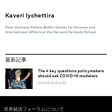
Kaveri Iychettira
Post-doctoral Fellow, Belfer Center for Science and
International Affairs at the Harvard Kennedy School.
最新記事
The 4 key questions policymakers
should ask COVID-19 modelers
2020年04月24日
世界経済フォーラムについて