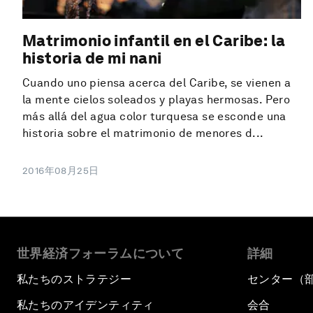
Matrimonio infantil en el Caribe: la
historia de mi nani
Cuando uno piensa acerca del Caribe, se vienen a
la mente cielos soleados y playas hermosas. Pero
más allá del agua color turquesa se esconde una
historia sobre el matrimonio de menores d...
2016年08月25日
世界経済フォーラムについて
詳細
私たちのストラテジー
センター（
私たちのアイデンティティ
会合