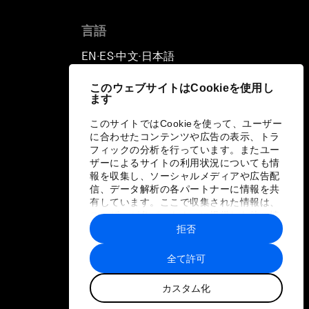
言語
EN
ES
中文
日本語
▪
▪
▪
このウェブサイトはCookieを使用し
ます
このサイトではCookieを使って、ユーザー
に合わせたコンテンツや広告の表示、トラ
フィックの分析を行っています。またユー
ザーによるサイトの利用状況についても情
報を収集し、ソーシャルメディアや広告配
信、データ解析の各パートナーに情報を共
有しています。ここで収集された情報は、
ユーザーが各パートナーに提供した他の情
報や各パートナーのサービスを使用した際
拒否
に収集された情報と組み合わされ、各パー
トナーによって使用されることがありま
全て許可
す。
カスタム化