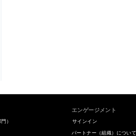
エンゲージメント
部門）
サインイン
パートナー（組織）につい