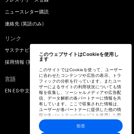
ニュースレター購読
連絡先 (英語のみ)
リンク
サステナビリティへの取り組み
このウェブサイトはCookieを使用し
ます
採用情報 (英語のみ)
このサイトではCookieを使って、ユーザー
に合わせたコンテンツや広告の表示、トラ
言語
フィックの分析を行っています。またユー
ザーによるサイトの利用状況についても情
EN
ES
中文
日本語
▪
▪
▪
報を収集し、ソーシャルメディアや広告配
信、データ解析の各パートナーに情報を共
有しています。ここで収集された情報は、
ユーザーが各パートナーに提供した他の情
報や各パートナーのサービスを使用した際
に収集された情報と組み合わされ、各パー
拒否
トナーによって使用されることがありま
プライバシーポリシーと利用規約
す。