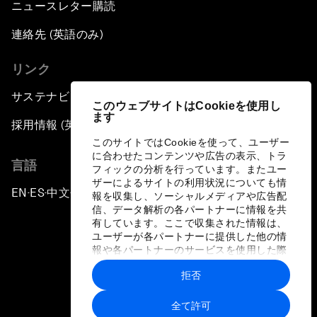
ニュースレター購読
連絡先 (英語のみ)
リンク
サステナビリティへの取り組み
このウェブサイトはCookieを使用し
ます
採用情報 (英語のみ)
このサイトではCookieを使って、ユーザー
に合わせたコンテンツや広告の表示、トラ
言語
フィックの分析を行っています。またユー
ザーによるサイトの利用状況についても情
EN
ES
中文
日本語
▪
▪
▪
報を収集し、ソーシャルメディアや広告配
信、データ解析の各パートナーに情報を共
有しています。ここで収集された情報は、
ユーザーが各パートナーに提供した他の情
報や各パートナーのサービスを使用した際
に収集された情報と組み合わされ、各パー
拒否
トナーによって使用されることがありま
プライバシーポリシーと利用規約
す。
全て許可
サイトマップ