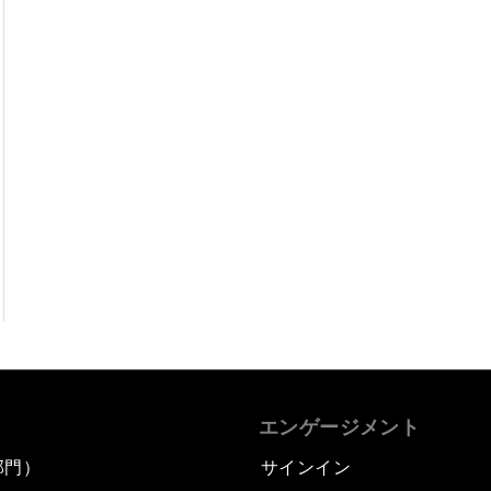
エンゲージメント
部門）
サインイン