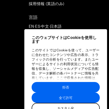
採用情報 (英語のみ)
て
言語
EN
ES
中文
日本語
▪
▪
▪
このウェブサイトはCookieを使用し
ます
このサイトではCookieを使って、ユーザー
に合わせたコンテンツや広告の表示、トラ
フィックの分析を行っています。またユー
ザーによるサイトの利用状況についても情
報を収集し、ソーシャルメディアや広告配
信、データ解析の各パートナーに情報を共
有しています。ここで収集された情報は、
ユーザーが各パートナーに提供した他の情
報や各パートナーのサービスを使用した際
拒否
に収集された情報と組み合わされ、各パー
トナーによって使用されることがありま
全て許可
す。
カスタム化