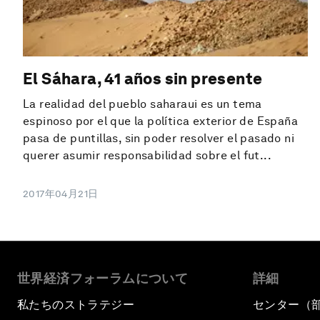
El Sáhara, 41 años sin presente
La realidad del pueblo saharaui es un tema
espinoso por el que la política exterior de España
pasa de puntillas, sin poder resolver el pasado ni
querer asumir responsabilidad sobre el fut...
2017年04月21日
世界経済フォーラムについて
詳細
私たちのストラテジー
センター（