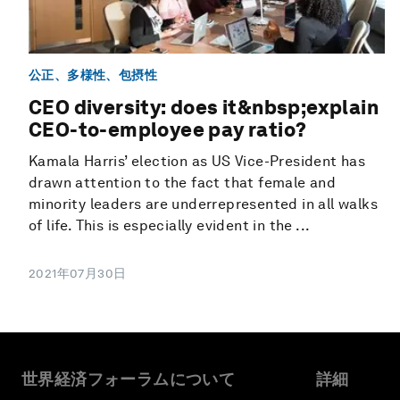
公正、多様性、包摂性
CEO diversity: does it&nbsp;explain
CEO-to-employee pay ratio?
Kamala Harris’ election as US Vice-President has
drawn attention to the fact that female and
minority leaders are underrepresented in all walks
of life. This is especially evident in the ...
2021年07月30日
世界経済フォーラムについて
詳細