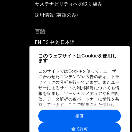
サステナビリティへの取り組み
採用情報 (英語のみ)
て
言語
EN
ES
中文
日本語
▪
▪
▪
このウェブサイトはCookieを使用し
ます
このサイトではCookieを使って、ユーザー
に合わせたコンテンツや広告の表示、トラ
フィックの分析を行っています。またユー
ザーによるサイトの利用状況についても情
報を収集し、ソーシャルメディアや広告配
信、データ解析の各パートナーに情報を共
有しています。ここで収集された情報は、
ユーザーが各パートナーに提供した他の情
報や各パートナーのサービスを使用した際
拒否
に収集された情報と組み合わされ、各パー
トナーによって使用されることがありま
全て許可