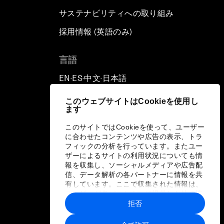
サステナビリティへの取り組み
採用情報 (英語のみ)
て
言語
EN
ES
中文
日本語
▪
▪
▪
このウェブサイトはCookieを使用し
ます
このサイトではCookieを使って、ユーザー
に合わせたコンテンツや広告の表示、トラ
フィックの分析を行っています。またユー
ザーによるサイトの利用状況についても情
報を収集し、ソーシャルメディアや広告配
信、データ解析の各パートナーに情報を共
有しています。ここで収集された情報は、
ユーザーが各パートナーに提供した他の情
報や各パートナーのサービスを使用した際
拒否
に収集された情報と組み合わされ、各パー
トナーによって使用されることがありま