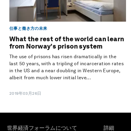
仕事と働き方の未来
What the rest of the world can learn
from Norway's prison system
The use of prisons has risen dramatically in the
last 50 years, with a tripling of incarceration rates
in the US and a near doubling in Western Europe,
albeit from much lower initial leve...
2019年03月26日
世界経済フォーラムについて
詳細