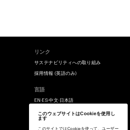
リンク
サステナビリティへの取り組み
採用情報 (英語のみ)
て
言語
EN
ES
中文
日本語
▪
▪
▪
このウェブサイトはCookieを使用し
ます
このサイトではCookieを使って、ユーザー