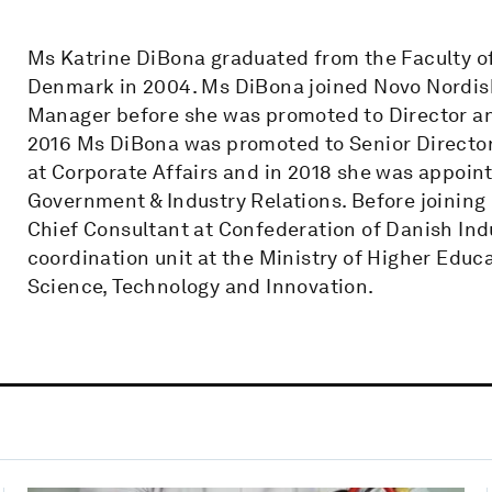
Ms Katrine DiBona graduated from the Faculty of 
Denmark in 2004. Ms DiBona joined Novo Nordisk
Manager before she was promoted to Director and
2016 Ms DiBona was promoted to Senior Director
at Corporate Affairs and in 2018 she was appoin
Government & Industry Relations. Before joining
Chief Consultant at Confederation of Danish Indu
coordination unit at the Ministry of Higher Edu
Science, Technology and Innovation.