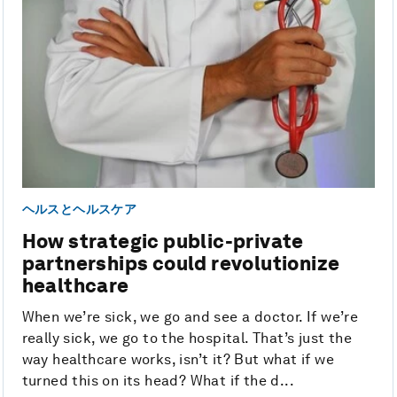
ヘルスとヘルスケア
How strategic public-private
partnerships could revolutionize
healthcare
When we’re sick, we go and see a doctor. If we’re
really sick, we go to the hospital. That’s just the
way healthcare works, isn’t it? But what if we
turned this on its head? What if the d...