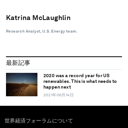
Katrina McLaughlin
Research Analyst, U.S. Energy team.
最新記事
2020 was a record year for US
renewables. This is what needs to
happen next
2021年06月14日
世界経済フォーラムについて