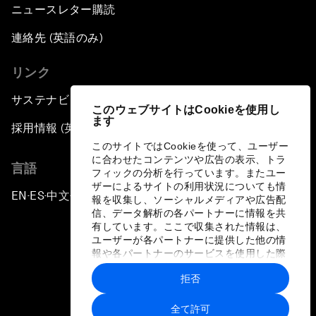
ニュースレター購読
連絡先 (英語のみ)
リンク
サステナビリティへの取り組み
このウェブサイトはCookieを使用し
ます
採用情報 (英語のみ)
このサイトではCookieを使って、ユーザー
に合わせたコンテンツや広告の表示、トラ
言語
フィックの分析を行っています。またユー
ザーによるサイトの利用状況についても情
EN
ES
中文
日本語
▪
▪
▪
報を収集し、ソーシャルメディアや広告配
信、データ解析の各パートナーに情報を共
有しています。ここで収集された情報は、
ユーザーが各パートナーに提供した他の情
報や各パートナーのサービスを使用した際
に収集された情報と組み合わされ、各パー
拒否
トナーによって使用されることがありま
プライバシーポリシーと利用規約
す。
全て許可