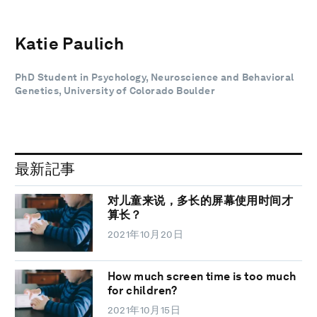
Katie Paulich
PhD Student in Psychology, Neuroscience and Behavioral
Genetics, University of Colorado Boulder
最新記事
对儿童来说，多长的屏幕使用时间才
算长？
2021年10月20日
How much screen time is too much
for children?
2021年10月15日