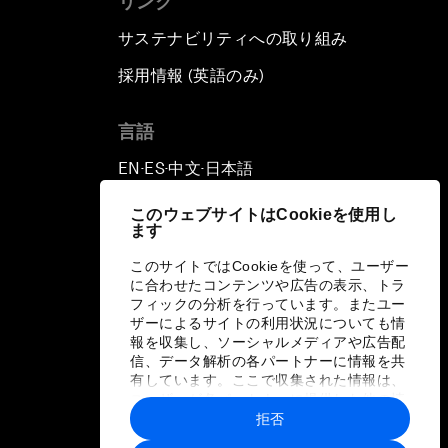
リンク
サステナビリティへの取り組み
採用情報 (英語のみ)
て
言語
EN
ES
中文
日本語
▪
▪
▪
このウェブサイトはCookieを使用し
ます
このサイトではCookieを使って、ユーザー
に合わせたコンテンツや広告の表示、トラ
フィックの分析を行っています。またユー
ザーによるサイトの利用状況についても情
報を収集し、ソーシャルメディアや広告配
信、データ解析の各パートナーに情報を共
有しています。ここで収集された情報は、
ユーザーが各パートナーに提供した他の情
報や各パートナーのサービスを使用した際
拒否
に収集された情報と組み合わされ、各パー