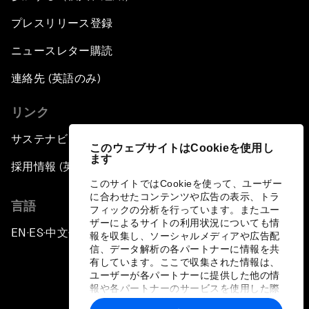
プレスリリース登録
ニュースレター購読
連絡先 (英語のみ)
リンク
サステナビリティへの取り組み
このウェブサイトはCookieを使用し
ます
採用情報 (英語のみ)
このサイトではCookieを使って、ユーザー
に合わせたコンテンツや広告の表示、トラ
言語
フィックの分析を行っています。またユー
ザーによるサイトの利用状況についても情
EN
ES
中文
日本語
▪
▪
▪
報を収集し、ソーシャルメディアや広告配
信、データ解析の各パートナーに情報を共
有しています。ここで収集された情報は、
ユーザーが各パートナーに提供した他の情
報や各パートナーのサービスを使用した際
に収集された情報と組み合わされ、各パー