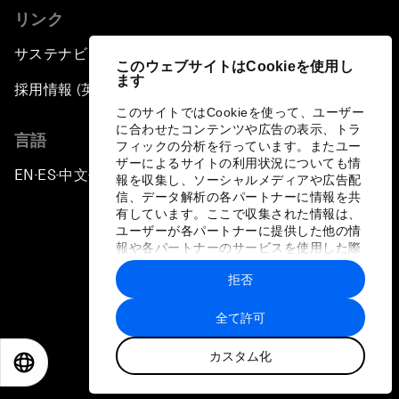
リンク
サステナビリティへの取り組み
このウェブサイトはCookieを使用し
ます
採用情報 (英語のみ)
このサイトではCookieを使って、ユーザー
に合わせたコンテンツや広告の表示、トラ
言語
フィックの分析を行っています。またユー
ザーによるサイトの利用状況についても情
EN
ES
中文
日本語
▪
▪
▪
報を収集し、ソーシャルメディアや広告配
信、データ解析の各パートナーに情報を共
有しています。ここで収集された情報は、
ユーザーが各パートナーに提供した他の情
報や各パートナーのサービスを使用した際
に収集された情報と組み合わされ、各パー
拒否
トナーによって使用されることがありま
プライバシーポリシーと利用規約
す。
全て許可
サイトマップ
カスタム化
©
2026
世界経済フォーラム
EN
ES
中文
日本語