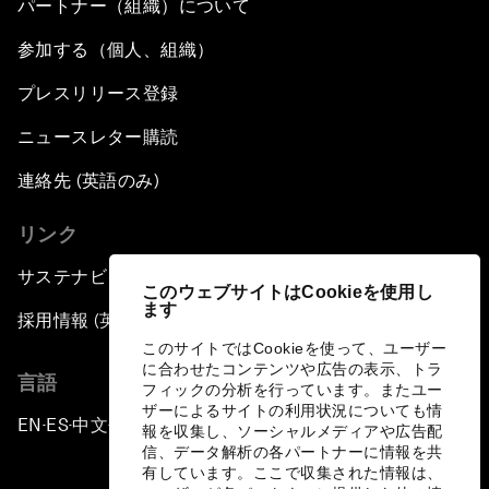
パートナー（組織）について
参加する（個人、組織）
プレスリリース登録
ニュースレター購読
連絡先 (英語のみ)
リンク
サステナビリティへの取り組み
このウェブサイトはCookieを使用し
ます
採用情報 (英語のみ)
このサイトではCookieを使って、ユーザー
に合わせたコンテンツや広告の表示、トラ
言語
フィックの分析を行っています。またユー
ザーによるサイトの利用状況についても情
EN
ES
中文
日本語
▪
▪
▪
報を収集し、ソーシャルメディアや広告配
信、データ解析の各パートナーに情報を共
有しています。ここで収集された情報は、