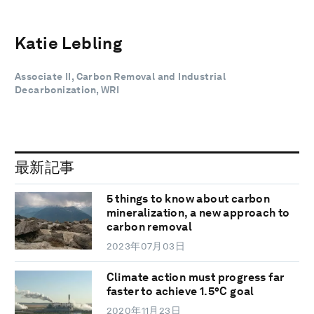
Katie Lebling
Associate II, Carbon Removal and Industrial
Decarbonization, WRI
最新記事
5 things to know about carbon
mineralization, a new approach to
carbon removal
2023年07月03日
Climate action must progress far
faster to achieve 1.5°C goal
2020年11月23日